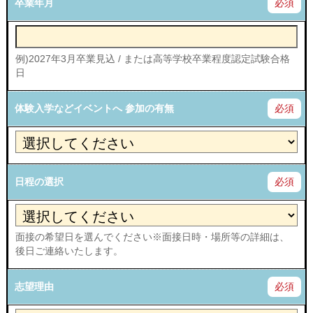
卒業年月
必須
例)2027年3月卒業見込 / または高等学校卒業程度認定試験合格
日
体験入学などイベントへ 参加の有無
必須
日程の選択
必須
面接の希望日を選んでください※面接日時・場所等の詳細は、
後日ご連絡いたします。
志望理由
必須