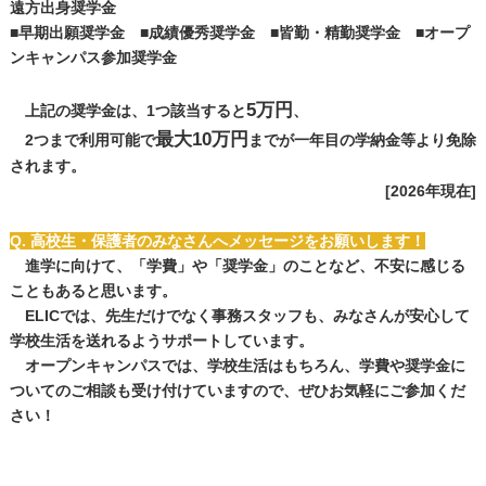
遠方出身奨学金
■早期出願奨学金 ■成績優秀奨学金 ■皆勤・精勤奨学金 ■オープ
ンキャンパス参加奨学金
5万円
上記の奨学金は、1つ該当すると
、
最大10万円
2つまで利用可能で
までが一年目の学納金等より免除
されます。
[2026年現在]
Q. 高校生・保護者のみなさんへメッセージをお願いします！
進学に向けて、「学費」や「奨学金」のことなど、不安に感じる
こともあると思います。
ELICでは、先生だけでなく事務スタッフも、みなさんが安心して
学校生活を送れるようサポートしています。
オープンキャンパスでは、学校生活はもちろん、学費や奨学金に
ついてのご相談も受け付けていますので、ぜひお気軽にご参加くだ
さい！