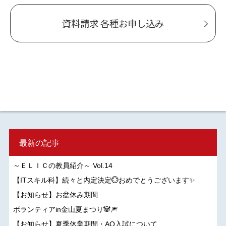
資料請求 各種お申し込み
最新の記事
～ＥＬＩＣの教員紹介～ Vol.14
【ITスキル科】続々と内定決定💮おめでとうございます✨
【お知らせ】お盆休み期間
ボランティアin金山夏まつり🐼🎆
【お知らせ】夏季休業期間・AO入試について