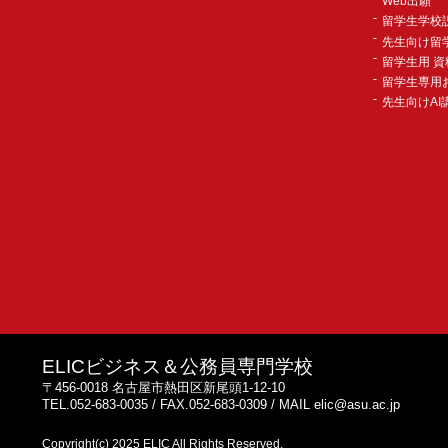
Web出願
留学生学校
先生向け留
留学生用 資
留学生専用
先生向けAI
ELICビジネス＆公務員専門学校
〒456-0018 名古屋市熱田区新尾頭1-12-10
TEL.052-683-0035 / FAX.052-683-0309 / MAIL elic@asu.ac.jp
Copyright(c) 2025 ELIC All Rights Reserved.