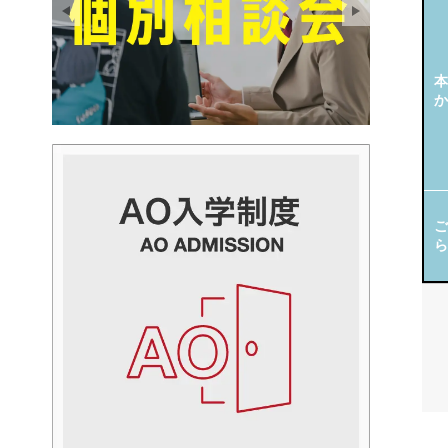
本
か
ご
ら