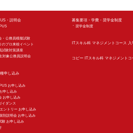
MPUS・説明会
募集要項・学費・奨学金制度
PUS
奨学金制度
会・公務員模擬試験
ITスキル科 マネジメントコース 
リのプロ来校イベント
員試験対策講座
年生対象公務員説明会
コピー ITスキル科 マネジメントコ
種申し込み
MPUS お申し込み
 お申し込み
会 お申し込み
ガイダンス
験エントリー お申し込み
個別説明会 お申し込み
試験 お申し込み
せ