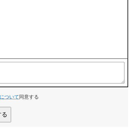
について
同意する
する