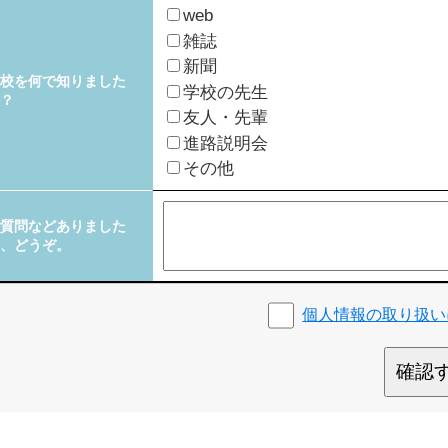
web
雑誌
新聞
校を何で知りました
学校の先生
？
友人・先輩
進路説明会
その他
質問などありました
、どうぞ。
個人情報の取り扱い
確認