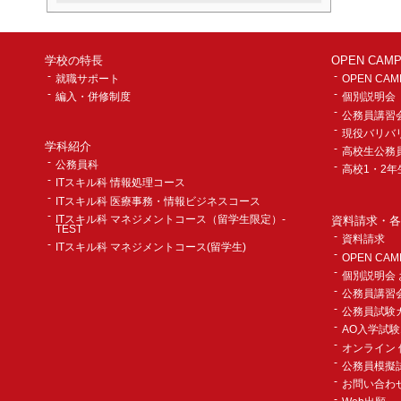
学校の特長
OPEN CA
就職サポート
OPEN CAM
編入・併修制度
個別説明会
公務員講習
現役バリバ
学科紹介
高校生公務
公務員科
高校1・2
ITスキル科 情報処理コース
ITスキル科 医療事務・情報ビジネスコース
ITスキル科 マネジメントコース（留学生限定）-
資料請求・各
TEST
資料請求
ITスキル科 マネジメントコース(留学生)
OPEN CA
個別説明会
公務員講習
公務員試験
AO入学試
オンライン 
公務員模擬
お問い合わ