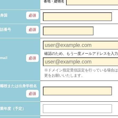
番地・建物名
身国
必須
話番号
必須
確認のため、もう一度メールアドレスを入力
mail
必須
※ドメイン指定受信設定を行っている場合は「no-
更をお願いいたします。
籍校または出身学校名
必須
業年度（予定）