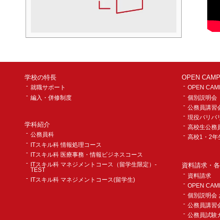
学校の特長
OPEN CA
就職サポート
OPEN CAM
編入・併修制度
個別説明会
公務員講習
現役バリバ
学科紹介
高校生公務
公務員科
高校1・2
ITスキル科 情報処理コース
ITスキル科 医療事務・情報ビジネスコース
ITスキル科 マネジメントコース（留学生限定）-
資料請求・各
TEST
資料請求
ITスキル科 マネジメントコース(留学生)
OPEN CA
個別説明会
公務員講習
公務員試験