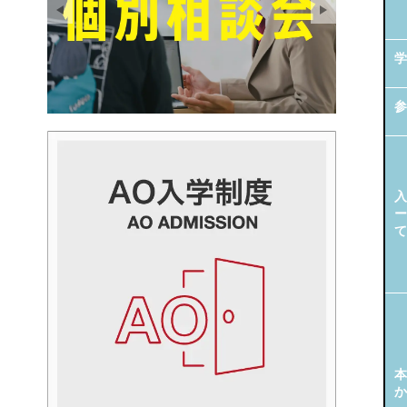
学
参
入
ー
て
本
か