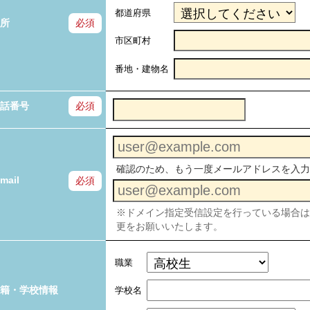
都道府県
所
必須
市区町村
番地・建物名
話番号
必須
確認のため、もう一度メールアドレスを入力
mail
必須
※ドメイン指定受信設定を行っている場合は「no-
更をお願いいたします。
職業
籍・学校情報
学校名