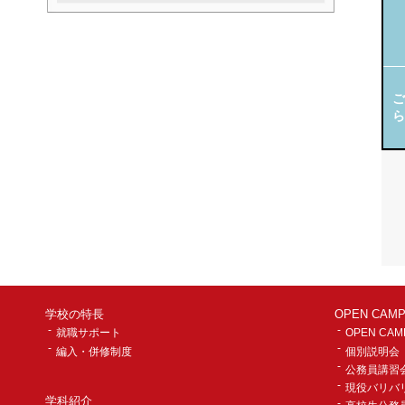
ご
ら
学校の特長
OPEN CA
就職サポート
OPEN CAM
編入・併修制度
個別説明会
公務員講習
現役バリバ
学科紹介