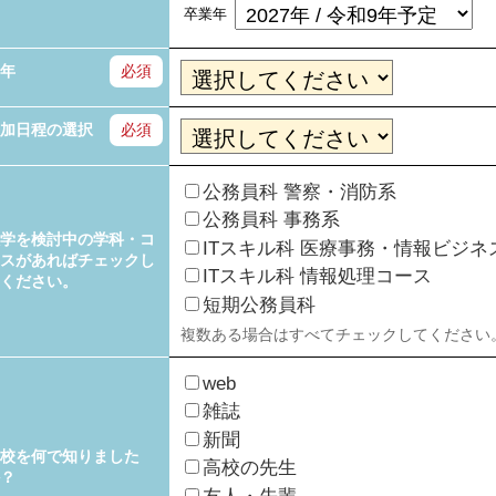
卒業年
年
必須
加日程の選択
必須
公務員科 警察・消防系
公務員科 事務系
学を検討中の学科・コ
ITスキル科 医療事務・情報ビジネ
スがあればチェックし
ITスキル科 情報処理コース
ください。
短期公務員科
複数ある場合はすべてチェックしてください
web
雑誌
新聞
校を何で知りました
高校の先生
？
友人・先輩