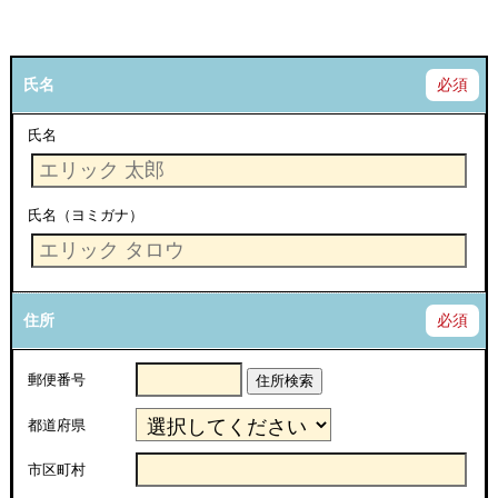
氏名
必須
氏名
氏名（ヨミガナ）
住所
必須
郵便番号
住所検索
都道府県
市区町村