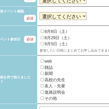
加イベント確認
必須
8月8日（土）
8月29日（土）
ベント参加日
必須
9月5日（土）
参加したい日程にまとめてお申し込みできま
web
雑誌
新聞
校を何で知りました
高校の先生
？
友人・先輩
進路説明会
その他