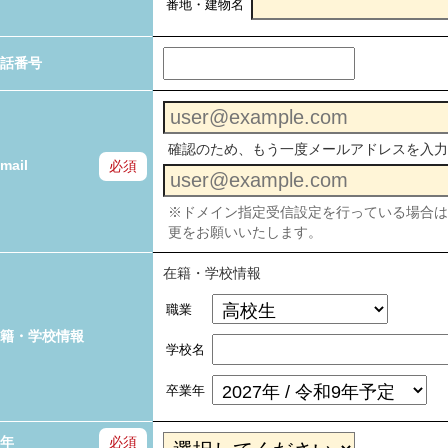
番地・建物名
話番号
確認のため、もう一度メールアドレスを入力
mail
必須
※ドメイン指定受信設定を行っている場合は「no-
更をお願いいたします。
在籍・学校情報
職業
籍・学校情報
学校名
卒業年
年
必須