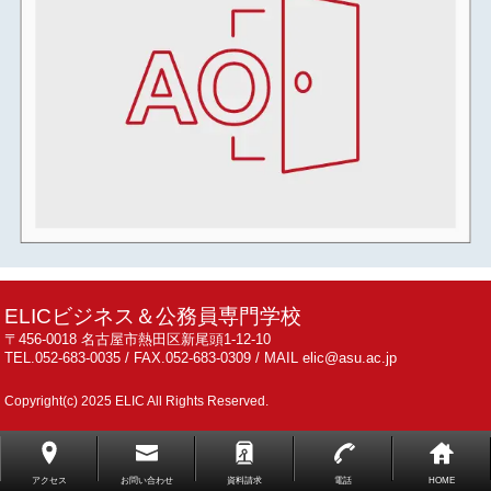
ELICビジネス＆公務員専門学校
〒456-0018 名古屋市熱田区新尾頭1-12-10
TEL.052-683-0035 / FAX.052-683-0309 / MAIL elic@asu.ac.jp
Copyright(c) 2025 ELIC All Rights Reserved.
アクセス
お問い合わせ
資料請求
電話
HOME