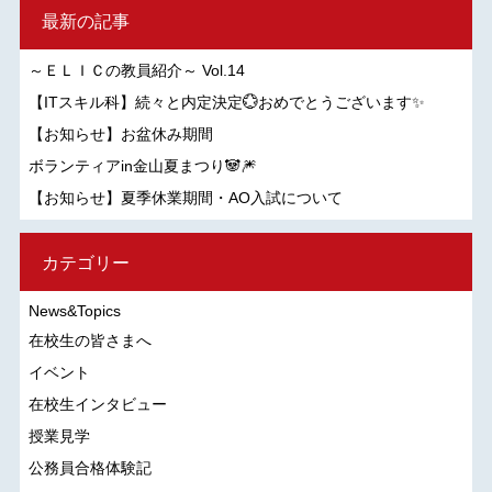
最新の記事
～ＥＬＩＣの教員紹介～ Vol.14
【ITスキル科】続々と内定決定💮おめでとうございます✨
【お知らせ】お盆休み期間
ボランティアin金山夏まつり🐼🎆
【お知らせ】夏季休業期間・AO入試について
カテゴリー
News&Topics
在校生の皆さまへ
イベント
在校生インタビュー
授業見学
公務員合格体験記