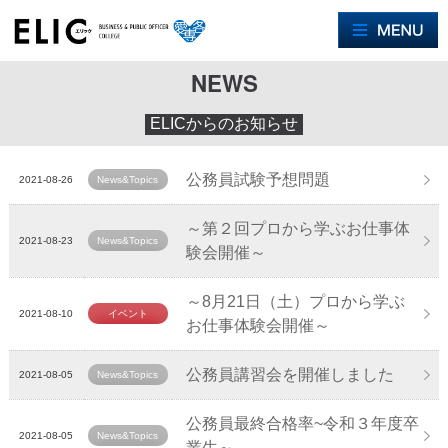
M
NEWS
ELICからのお知らせ
公務員試験予想問題
2021-08-26
News&Topics
～第２回プロから学ぶお仕事体
2021-08-23
News&Topics
験会開催～
～8月21日（土）プロから学ぶ
2021-08-10
イベント
お仕事体験会開催～
公務員講習会を開催しました
2021-08-05
News&Topics
公務員最終合格率~令和３年度卒
2021-08-05
News&Topics
業生～