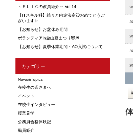
～ＥＬＩＣの教員紹介～ Vol.14
20
【ITスキル科】続々と内定決定💮おめでとうご
ざいます✨
20
【お知らせ】お盆休み期間
20
ボランティアin金山夏まつり🐼🎆
【お知らせ】夏季休業期間・AO入試について
20
20
カテゴリー
News&Topics
在校生の皆さまへ
イベント
在校生インタビュー
体
授業見学
公務員合格体験記
職員紹介