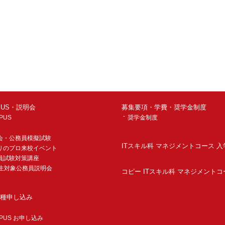
MPUS・説明会
募集要項・学費・奨学金制度
PUS
奨学金制度
会・公務員模擬試験
ITスキル科 マネジメントコース 
リのプロ来校イベント
員試験対策講座
年生対象公務員説明会
コピー ITスキル科 マネジメントコ
種申し込み
MPUS お申し込み