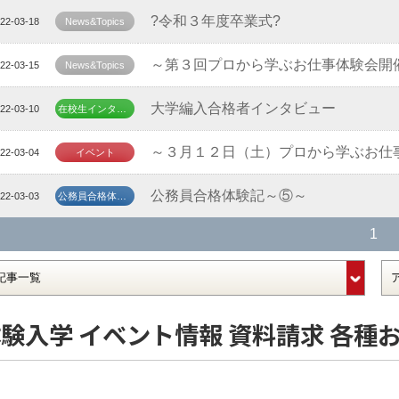
?令和３年度卒業式?
22-03-18
News&Topics
～第３回プロから学ぶお仕事体験会開
22-03-15
News&Topics
大学編入合格者インタビュー
22-03-10
在校生インタビュー
～３月１２日（土）プロから学ぶお仕
22-03-04
イベント
公務員合格体験記～⑤～
22-03-03
公務員合格体験記
1
験入学 イベント情報 資料請求 各種