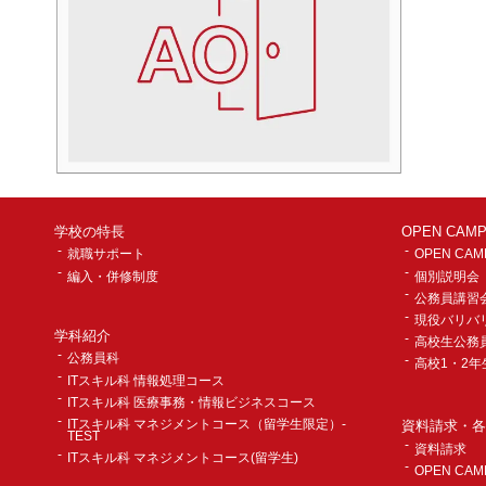
2024年05月
2024年04月
2024年03月
2024年02月
2024年01月
2023年12月
2023年11月
学校の特長
OPEN CA
2023年10月
就職サポート
OPEN CAM
2023年09月
編入・併修制度
個別説明会
公務員講習
2023年08月
現役バリバ
2023年07月
学科紹介
高校生公務
公務員科
2023年06月
高校1・2
ITスキル科 情報処理コース
2023年05月
ITスキル科 医療事務・情報ビジネスコース
ITスキル科 マネジメントコース（留学生限定）-
資料請求・各
2023年04月
TEST
資料請求
2023年03月
ITスキル科 マネジメントコース(留学生)
OPEN CA