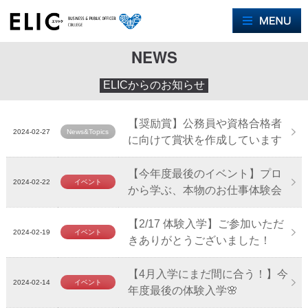
M
NEWS
ELICからのお知らせ
【奨励賞】公務員や資格合格者
2024-02-27
News&Topics
に向けて賞状を作成しています
【今年度最後のイベント】プロ
2024-02-22
イベント
から学ぶ、本物のお仕事体験会
【2/17 体験入学】ご参加いただ
2024-02-19
イベント
きありがとうございました！
【4月入学にまだ間に合う！】今
2024-02-14
イベント
年度最後の体験入学🌸