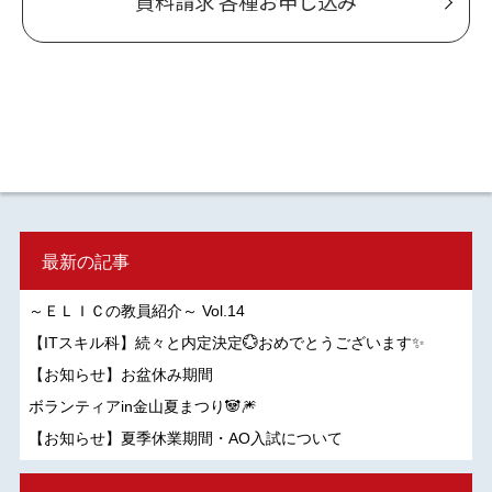
資料請求 各種お申し込み
最新の記事
～ＥＬＩＣの教員紹介～ Vol.14
【ITスキル科】続々と内定決定💮おめでとうございます✨
【お知らせ】お盆休み期間
ボランティアin金山夏まつり🐼🎆
【お知らせ】夏季休業期間・AO入試について