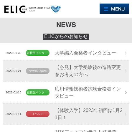
M
NEWS
ELICからのお知らせ
大学編入合格者インタビュー
2023-01-30
在校生インタビュー
【必見】大学受験後の進路変更
2023-01-21
News&Topics
をお考えの方へ
応用情報技術者試験合格者イン
2023-01-16
在校生インタビュー
タビュー
【体験入学】2023年初回は1月2
2023-01-14
イベント
1日！
TDSフォトコンテスト結果発